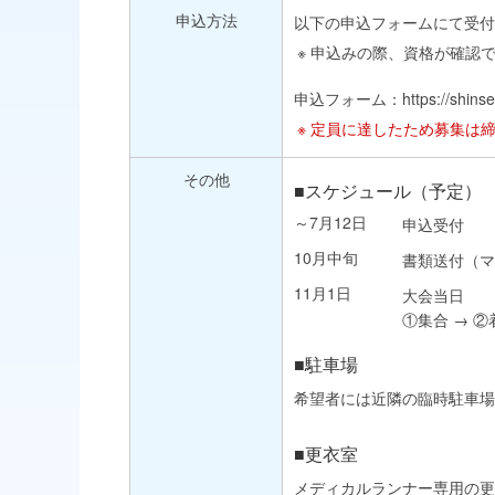
申込方法
以下の申込フォームにて受付
申込みの際、資格が確認
申込フォーム：
https://shin
定員に達したため募集は
その他
■スケジュール（予定）
～7月12日
申込受付
10月中旬
書類送付（マ
11月1日
大会当日
①集合 → ②
■駐車場
希望者には近隣の臨時駐車
■更衣室
メディカルランナー専用の更