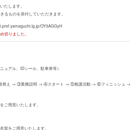
いたします。
できるものを添付していただきます。
sei.pref.yamaguchi.lg.jp/OY3AGGyH
締め切りました。
ニュアル、IDシール、駐車券等）
着替え → ③業務説明 → ④スタート → ⑤救護活動 → ⑥フィニッシュ 
場をご用意いたします。
衣室をご用意いたします。