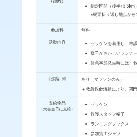
（距離）
指定区間（後半13.5km
※梶栗折り返し地点か
参加料
無料
活動内容
ゼッケンを着用し、救
様子がおかしいランナ
緊急事態発生時には、
記録計測
あり（マラソンのみ）
救急救命活動により、関
支給物品
ゼッケン
（大会当日に支給）
救護スタッフ帽子
ランニングソックス
参加賞Ｔシャツ